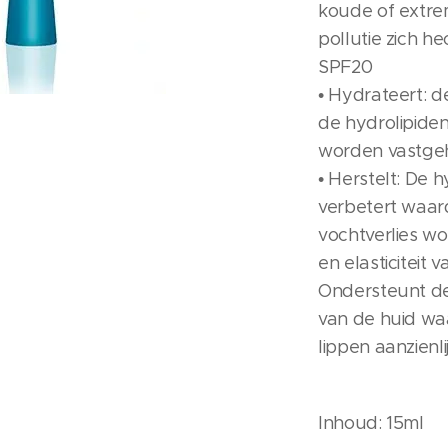
koude of extr
pollutie zich h
SPF20
• Hydrateert: d
de hydrolipiden
worden vastge
• Herstelt: De 
verbetert waar
vochtverlies w
en elasticiteit 
Ondersteunt de
van de huid wa
lippen aanzienl
Inhoud: 15ml